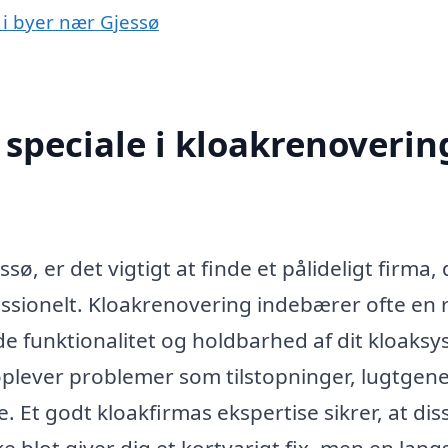
 i byer nær Gjessø
speciale i kloakrenovering
ø, er det vigtigt at finde et pålideligt firma, 
ssionelt. Kloakrenovering indebærer ofte en
de funktionalitet og holdbarhed af dit kloaksy
oplever problemer som tilstopninger, lugtgen
. Et godt kloakfirmas ekspertise sikrer, at dis
e blot giver dig et kortvarigt fix, men en lang