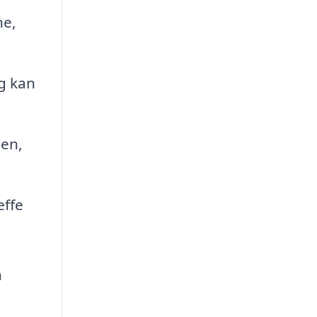
ne,
g kan
gen,
æffe
n