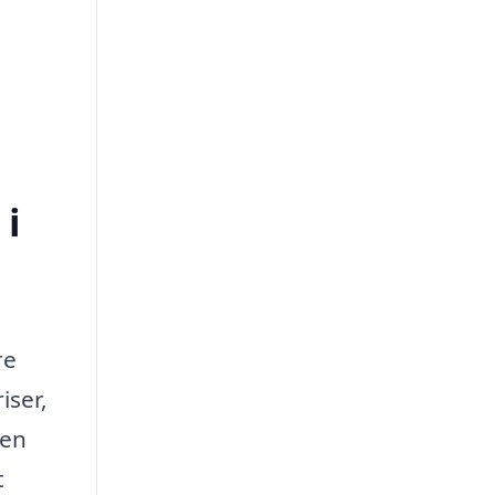
 i
re
iser,
 en
t