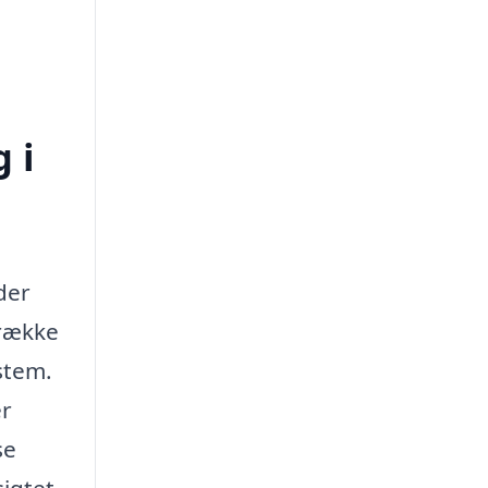
 i
der
 række
stem.
er
se
sigtet