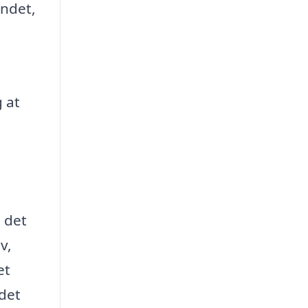
indet,
g at
 det
v,
et
 det