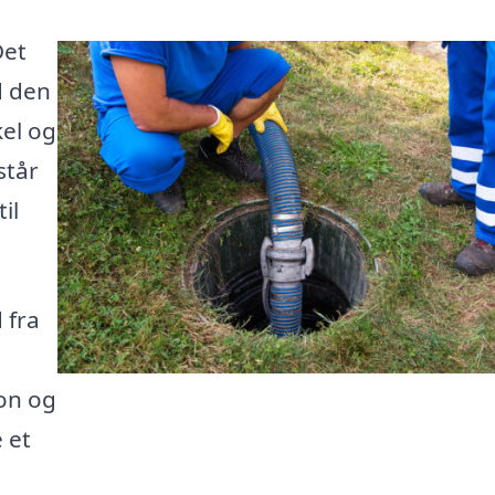
Det
d den
kel og
står
il
 fra
on og
 et