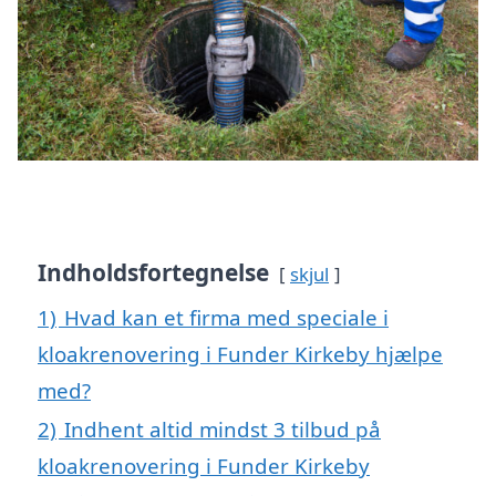
Indholdsfortegnelse
skjul
1)
Hvad kan et firma med speciale i
kloakrenovering i Funder Kirkeby hjælpe
med?
2)
Indhent altid mindst 3 tilbud på
kloakrenovering i Funder Kirkeby