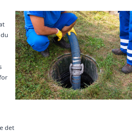
at
 du
s
for
ge det