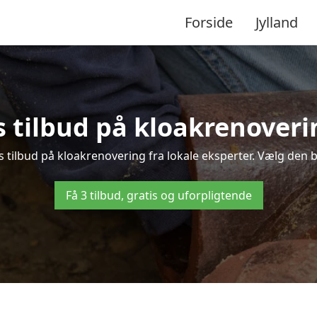
Forside
Jylland
s tilbud på kloakrenoverin
s tilbud på kloakrenovering fra lokale eksperter. Vælg den be
Få 3 tilbud, gratis og uforpligtende