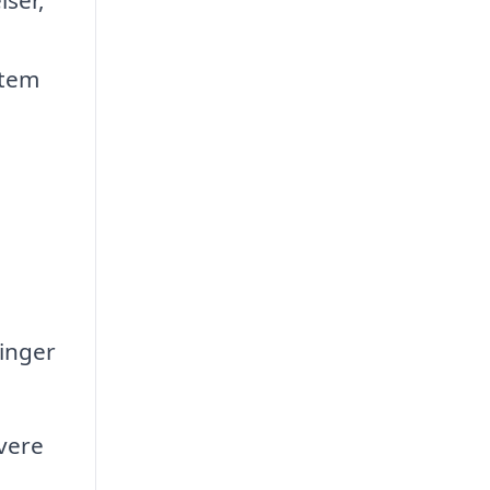
stem
ninger
vere