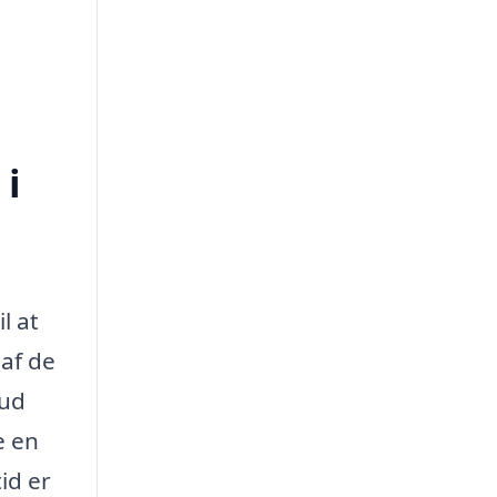
 i
l at
 af de
bud
e en
id er