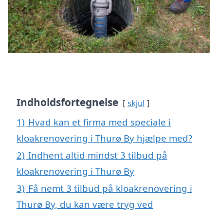
Indholdsfortegnelse
skjul
1)
Hvad kan et firma med speciale i
kloakrenovering i Thurø By hjælpe med?
2)
Indhent altid mindst 3 tilbud på
kloakrenovering i Thurø By
3)
Få nemt 3 tilbud på kloakrenovering i
Thurø By, du kan være tryg ved