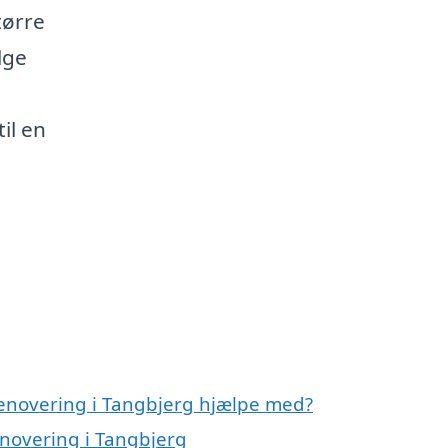
tørre
lge
il en
renovering i Tangbjerg hjælpe med?
enovering i Tangbjerg