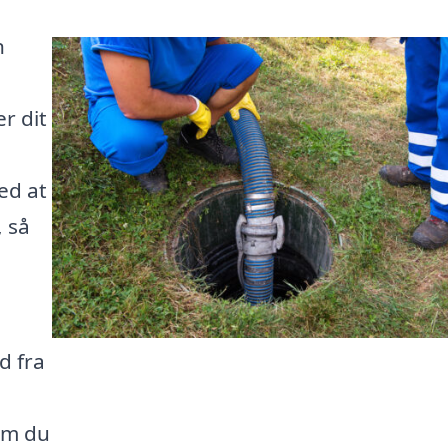
n
r dit
ed at
, så
d fra
om du