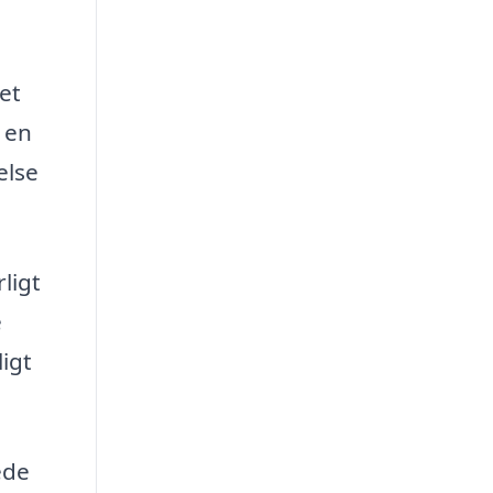
et
 en
else
ligt
e
igt
ede