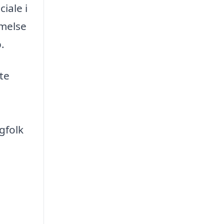
iale i
mmelse
.
te
gfolk