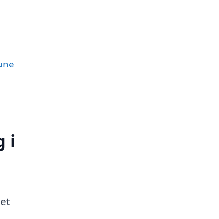
mune
 i
 et
n