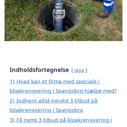
Indholdsfortegnelse
skjul
1)
Hvad kan et firma med speciale i
kloakrenovering i Spangsbro hjælpe med?
2)
Indhent altid mindst 3 tilbud på
kloakrenovering i Spangsbro
3)
Få nemt 3 tilbud på kloakrenovering i