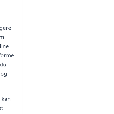
igere
om
dine
tforme
 du
 og
u kan
et