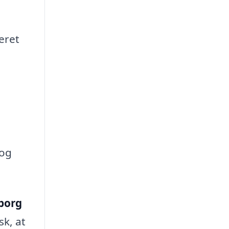
eret
 og
borg
sk, at