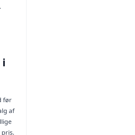
.
 i
d før
lg af
lige
 pris.