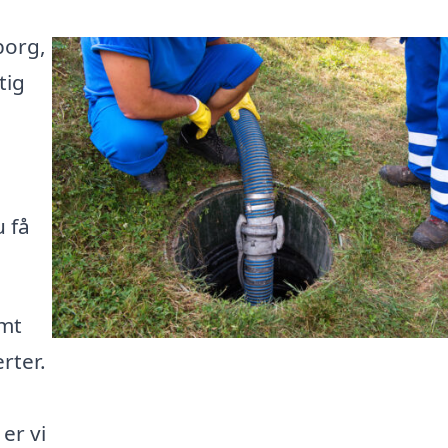
borg,
tig
 få
emt
rter.
er vi