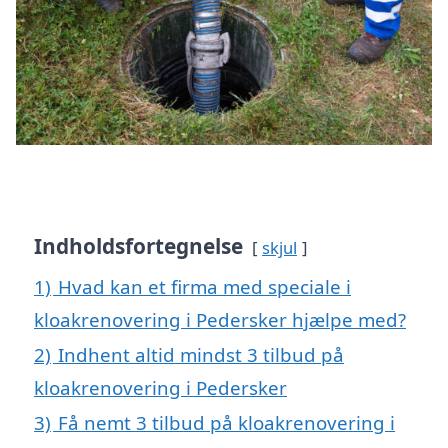
Indholdsfortegnelse
skjul
1)
Hvad kan et firma med speciale i
kloakrenovering i Pedersker hjælpe med?
2)
Indhent altid mindst 3 tilbud på
kloakrenovering i Pedersker
3)
Få nemt 3 tilbud på kloakrenovering i