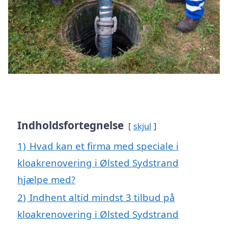
Indholdsfortegnelse
skjul
1)
Hvad kan et firma med speciale i
kloakrenovering i Ølsted Sydstrand
hjælpe med?
2)
Indhent altid mindst 3 tilbud på
kloakrenovering i Ølsted Sydstrand