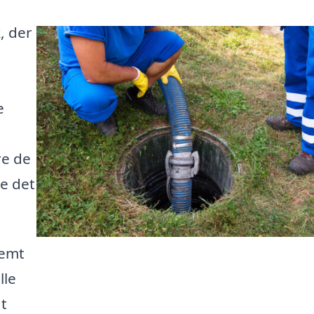
, der
e
re de
de det
nemt
lle
at