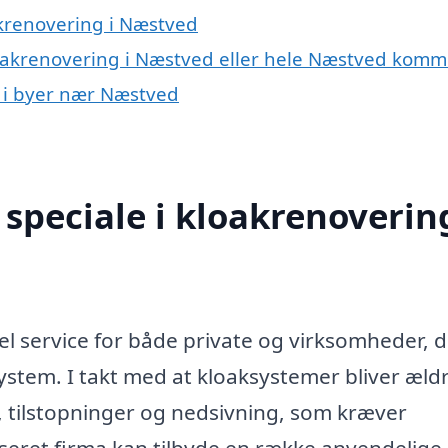
krenovering i Næstved
kloakrenovering i Næstved eller hele Næstved kom
g i byer nær Næstved
speciale i kloakrenovering
l service for både private og virksomheder, 
ystem. I takt med at kloaksystemer bliver æld
 tilstopninger og nedsivning, som kræver
seret firma kan tilbyde en række anvendelige