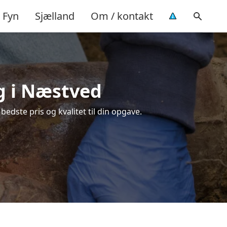
Fyn
Sjælland
Om / kontakt
ng i Næstved
edste pris og kvalitet til din opgave.