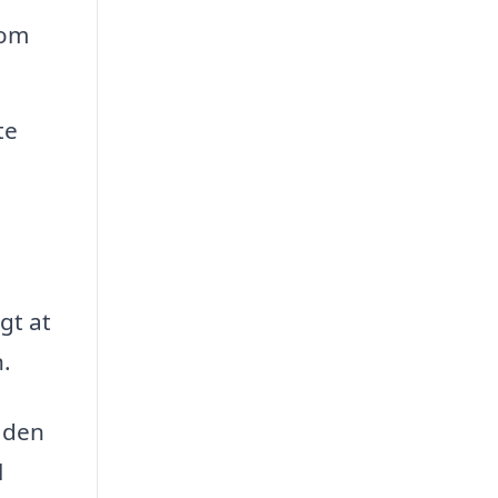
som
te
gt at
.
r den
l