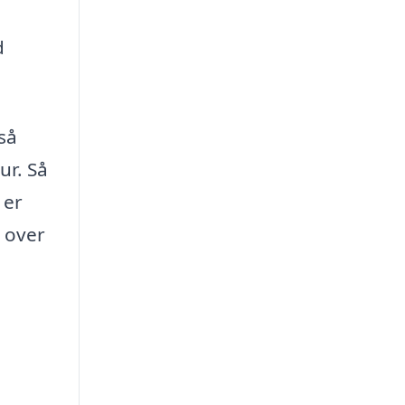
d
så
ur. Så
 er
g over