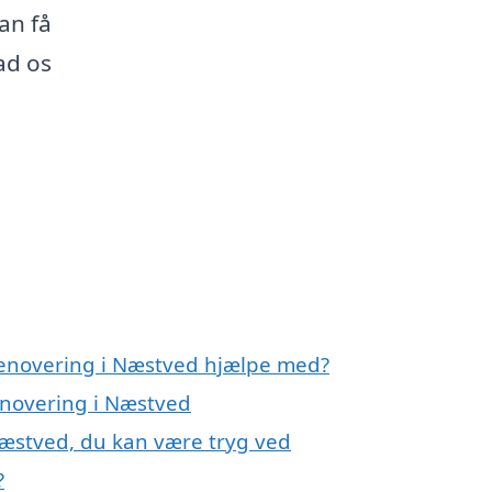
an få
ad os
renovering i Næstved hjælpe med?
enovering i Næstved
Næstved, du kan være tryg ved
?