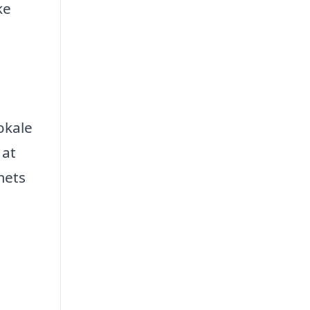
ke
okale
 at
mets