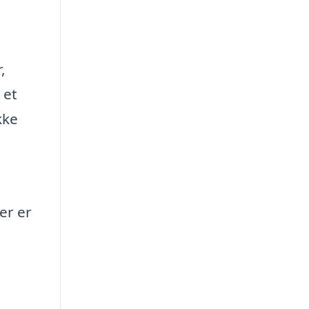
,
 et
kke
er er