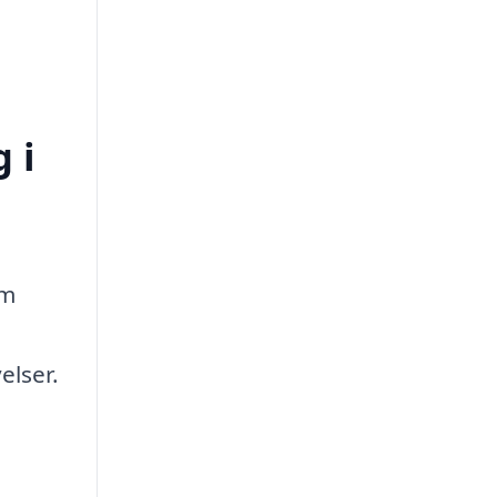
 i
em
elser.