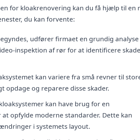
en for kloakrenovering kan du få hjælp til en
jenester, du kan forvente:
gyndes, udfører firmaet en grundig analyse 
deo-inspektion af rør for at identificere skad
ksystemet kan variere fra små revner til stor
igt opdage og reparere disse skader.
loaksystemer kan have brug for en
r at opfylde moderne standarder. Dette kan
r ændringer i systemets layout.