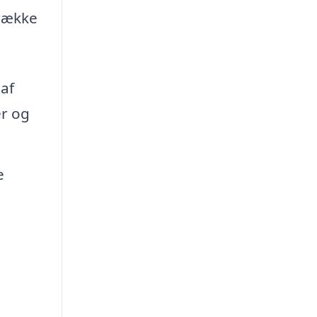
 række
af
er og
e