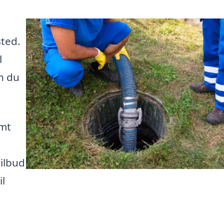
sted.
l
n du
emt
ilbud
il
,