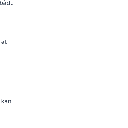
 både
 at
 kan