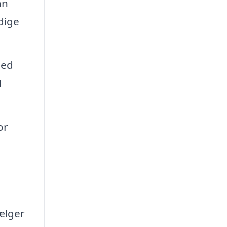
an
dige
med
l
or
ælger