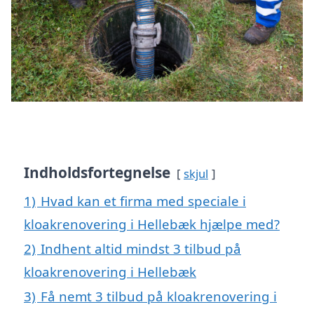
Indholdsfortegnelse
skjul
1)
Hvad kan et firma med speciale i
kloakrenovering i Hellebæk hjælpe med?
2)
Indhent altid mindst 3 tilbud på
kloakrenovering i Hellebæk
3)
Få nemt 3 tilbud på kloakrenovering i