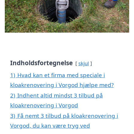
Indholdsfortegnelse
skjul
1)
Hvad kan et firma med speciale i
kloakrenovering i Vorgod hjælpe med?
2)
Indhent altid mindst 3 tilbud på
kloakrenovering i Vorgod
3)
Få nemt 3 tilbud på kloakrenovering i
Vorgod, du kan være tryg ved