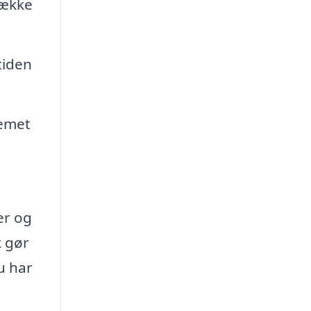
række
tiden
temet
er og
k gør
u har