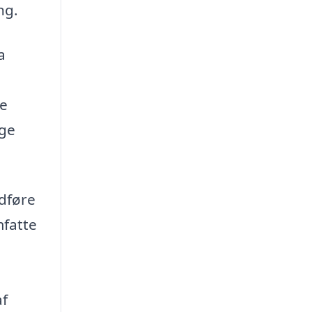
ng.
a
le
ige
udføre
mfatte
af