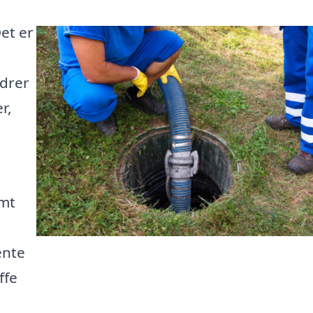
et er
ndrer
r,
emt
ente
ffe