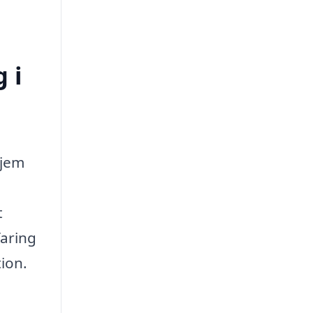
 i
hjem
t
faring
tion.