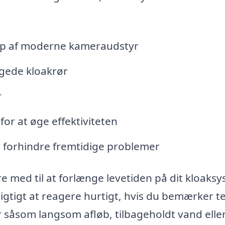
ælp af moderne kameraudstyr
igede kloakrør
r
or at øge effektiviteten
t forhindre fremtidige problemer
e med til at forlænge levetiden på dit kloaks
igtigt at reagere hurtigt, hvis du bemærker t
åsom langsom afløb, tilbageholdt vand elle