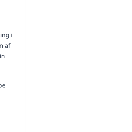
ing i
n af
in
pe