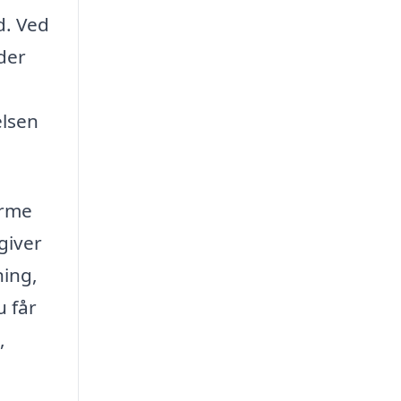
d. Ved
ader
elsen
orme
giver
ning,
u får
,