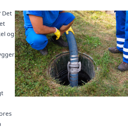
? Det
et
el og
ygger
gt
ores
a