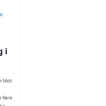
ne
 i
e blot
.
n føre
lke