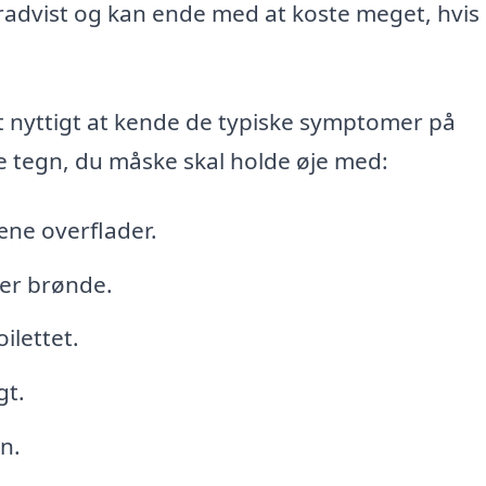
radvist og kan ende med at koste meget, hvis
t nyttigt at kende de typiske symptomer på
e tegn, du måske skal holde øje med:
æne overflader.
ler brønde.
ilettet.
gt.
n.