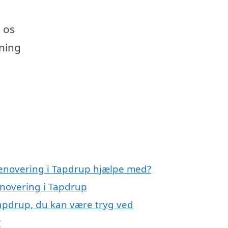
 os
sning
renovering i Tapdrup hjælpe med?
enovering i Tapdrup
Tapdrup, du kan være tryg ved
?