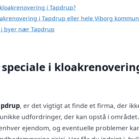
kloakrenovering i Tapdrup?
loakrenovering i Tapdrup eller hele Viborg kommu
g i byer nær Tapdrup
speciale i kloakrenovering
apdrup
, er det vigtigt at finde et firma, der ikk
 unikke udfordringer, der kan opstå i området
i enhver ejendom, og eventuelle problemer ka
hedsmæssige risici. Her får du indsigt i, hvi