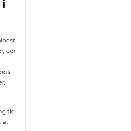
 i
mindst
r, der
dets
r,
ng tid
 at