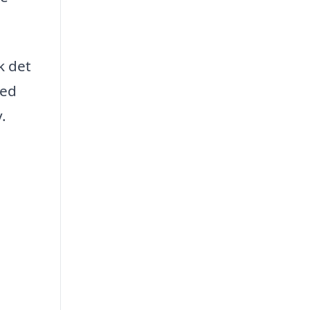
k det
hed
.