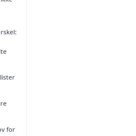
r
rskel:
lte
ister
dre
v for