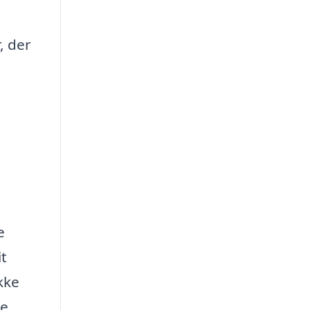
, der
e
it
kke
te