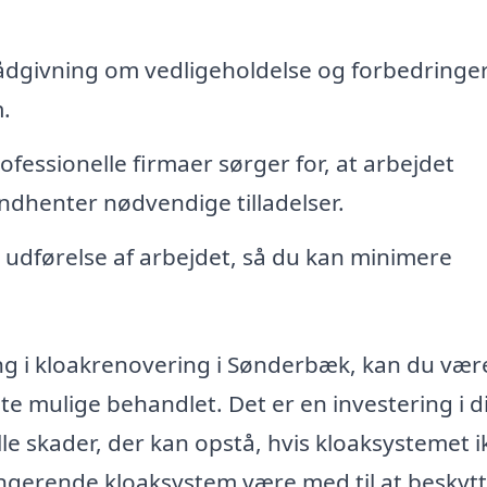
ådgivning om vedligeholdelse og forbedringer
m.
ofessionelle firmaer sørger for, at arbejdet
ndhenter nødvendige tilladelser.
v udførelse af arbejdet, så du kan minimere
ng i kloakrenovering i Sønderbæk, kan du vær
ste mulige behandlet. Det er en investering i d
le skader, der kan opstå, hvis kloaksystemet i
ngerende kloaksystem være med til at beskyt