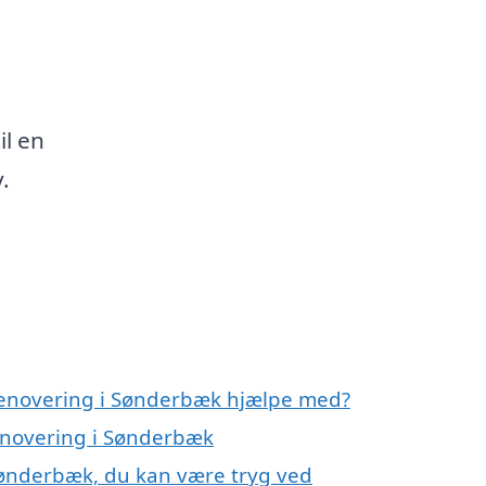
u
il en
.
krenovering i Sønderbæk hjælpe med?
renovering i Sønderbæk
Sønderbæk, du kan være tryg ved