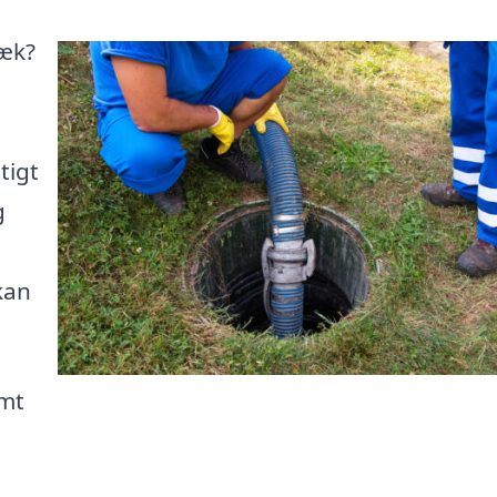
bæk?
tigt
g
kan
emt