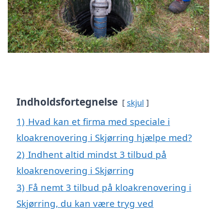
Indholdsfortegnelse
skjul
1)
Hvad kan et firma med speciale i
kloakrenovering i Skjørring hjælpe med?
2)
Indhent altid mindst 3 tilbud på
kloakrenovering i Skjørring
3)
Få nemt 3 tilbud på kloakrenovering i
Skjørring, du kan være tryg ved