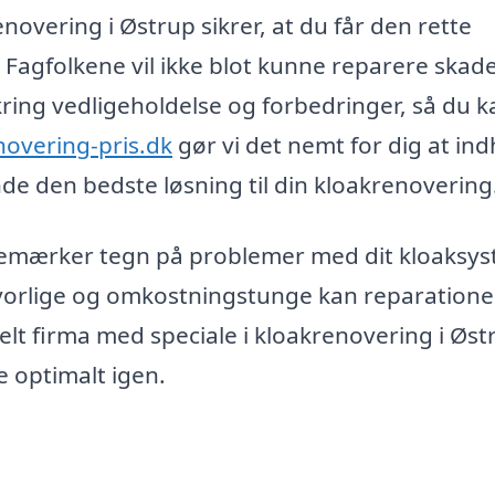
enovering i Østrup sikrer, at du får den rette
 Fagfolkene vil ikke blot kunne reparere skade
ing vedligeholdelse og forbedringer, så du k
novering-pris.dk
gør vi det nemt for dig at in
finde den bedste løsning til din kloakrenovering
u bemærker tegn på problemer med dit kloaksy
alvorlige og omkostningstunge kan reparation
nelt firma med speciale i kloakrenovering i Øst
e optimalt igen.