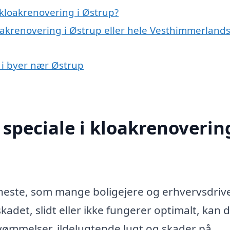
kloakrenovering i Østrup?
oakrenovering i Østrup eller hele Vesthimmerland
g i byer nær Østrup
speciale i kloakrenovering
jeneste, som mange boligejere og erhvervsdri
skadet, slidt eller ikke fungerer optimalt, kan 
svømmelser, ildelugtende lugt og skader på