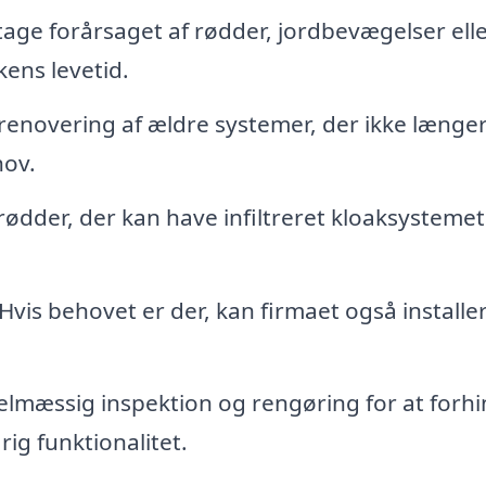
tage forårsaget af rødder, jordbevægelser ell
kens levetid.
renovering af ældre systemer, der ikke længe
hov.
rødder, der kan have infiltreret kloaksysteme
Hvis behovet er der, kan firmaet også installe
lmæssig inspektion og rengøring for at forh
ig funktionalitet.