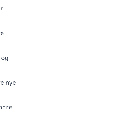
er
re
t og
re nye
indre