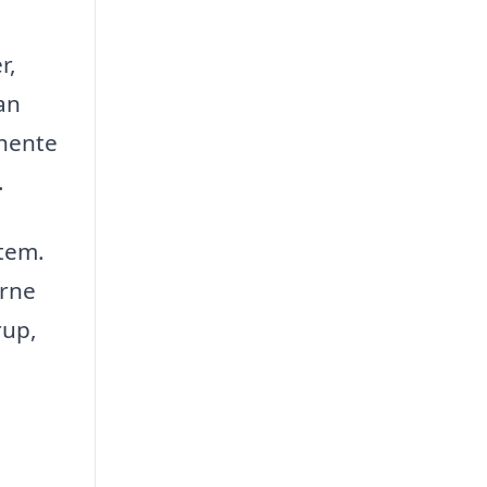
r,
an
dhente
.
stem.
erne
rup,