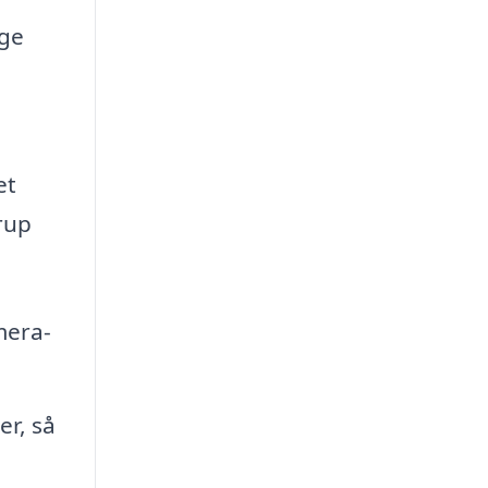
ige
et
rup
mera-
r, så