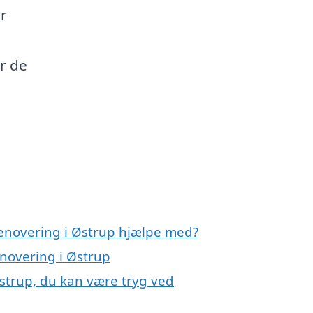
er
g
r de
renovering i Østrup hjælpe med?
enovering i Østrup
Østrup, du kan være tryg ved