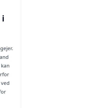
 i
gejer.
vand
t kan
rfor
r ved
for