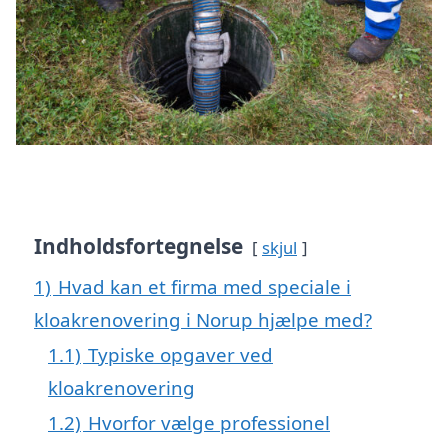
Indholdsfortegnelse
skjul
1)
Hvad kan et firma med speciale i
kloakrenovering i Norup hjælpe med?
1.1)
Typiske opgaver ved
kloakrenovering
1.2)
Hvorfor vælge professionel