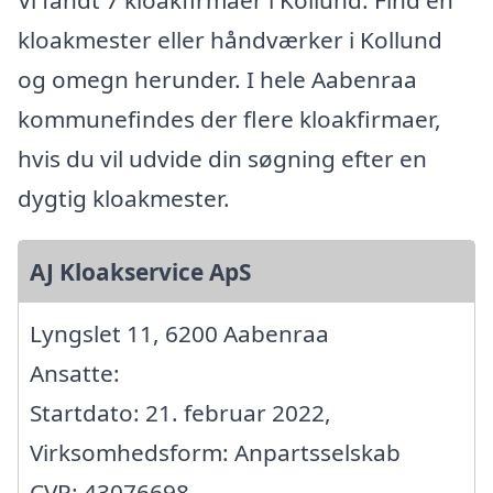
Vi fandt 7 kloakfirmaer i Kollund. Find en
kloakmester eller håndværker i Kollund
og omegn herunder. I hele Aabenraa
kommunefindes der flere kloakfirmaer,
hvis du vil udvide din søgning efter en
dygtig kloakmester.
AJ Kloakservice ApS
Lyngslet 11, 6200 Aabenraa
Ansatte:
Startdato: 21. februar 2022,
Virksomhedsform: Anpartsselskab
CVR: 43076698