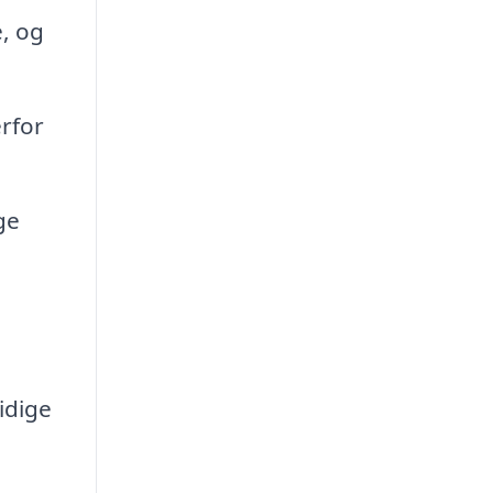
, og
rfor
ge
idige