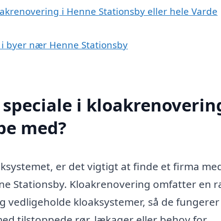
oakrenovering i Henne Stationsby eller hele Varde
g i byer nær Henne Stationsby
speciale i kloakrenovering
lpe med?
systemet, er det vigtigt at finde et firma me
nne Stationsby. Kloakrenovering omfatter en 
 og vedligeholde kloaksystemer, så de fungerer
d tilstoppede rør, lækager eller behov for