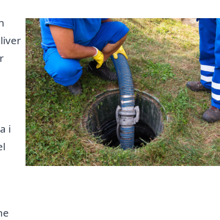
n
liver
r
a i
el
ne