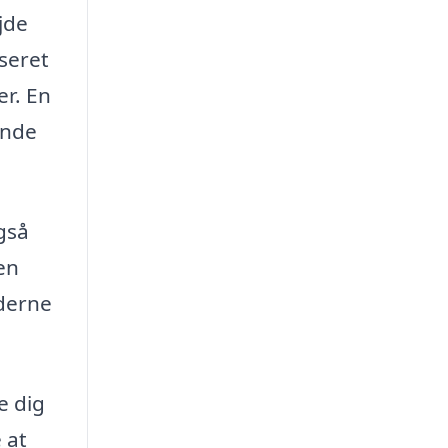
jde
seret
er. En
inde
gså
en
oderne
e dig
 at