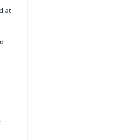
d at
re
t