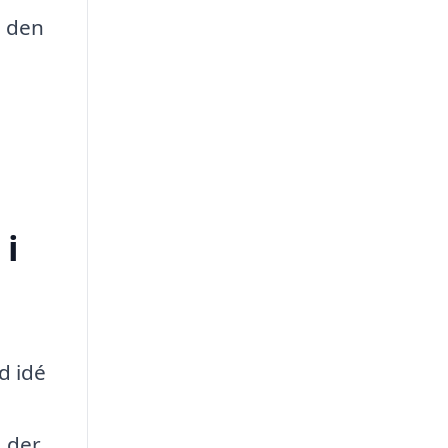
d den
 i
d idé
, der