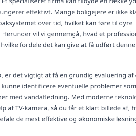
Et specialiseret firma kan tilbyde en række yd
fungerer effektivt. Mange boligejere er ikke kl
ksystemet over tid, hvilket kan føre til dyre
. Herunder vil vi gennemgå, hvad et professio
hvilke fordele det kan give at få udført denne
 er det vigtigt at få en grundig evaluering af 
l kunne identificere eventuelle problemer so
blemer med vandafledning. Med moderne teknol
p af TV-kamera, så du får et klart billede af, 
befale de mest effektive og økonomiske løsnin