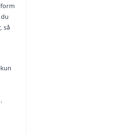
tform
 du
, så
 kun
.