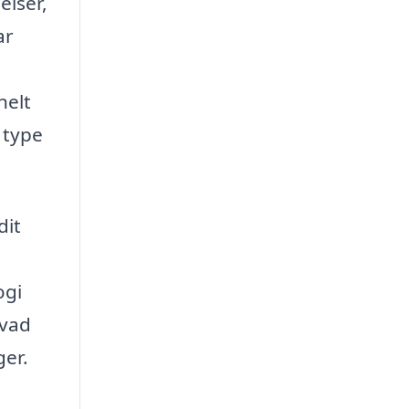
elser,
ar
nelt
 type
dit
m
ogi
hvad
ger.