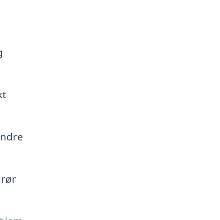
g
kt
andre
 rør