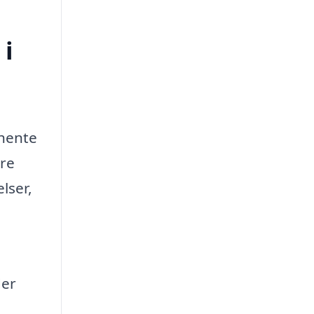
 i
dhente
dre
lser,
der