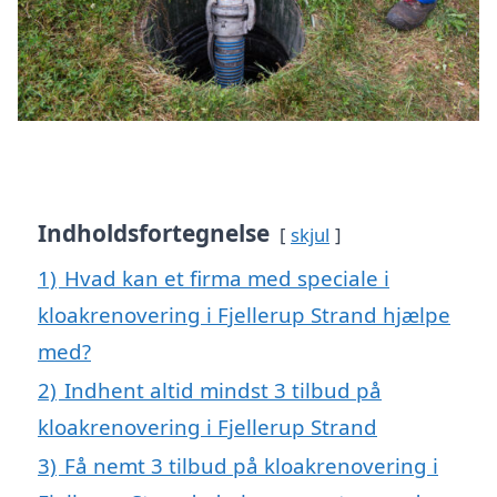
Indholdsfortegnelse
skjul
1)
Hvad kan et firma med speciale i
kloakrenovering i Fjellerup Strand hjælpe
med?
2)
Indhent altid mindst 3 tilbud på
kloakrenovering i Fjellerup Strand
3)
Få nemt 3 tilbud på kloakrenovering i