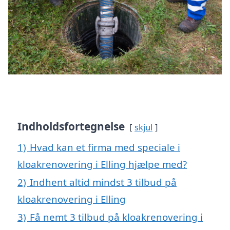
Indholdsfortegnelse
skjul
1)
Hvad kan et firma med speciale i
kloakrenovering i Elling hjælpe med?
2)
Indhent altid mindst 3 tilbud på
kloakrenovering i Elling
3)
Få nemt 3 tilbud på kloakrenovering i