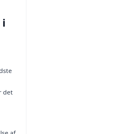
 i
edste
r det
lse af