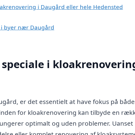
loakrenovering i Daugård eller hele Hedensted
g i byer nær Daugård
speciale i kloakrenovering
gård, er det essentielt at have fokus på både
 inden for kloakrenovering kan tilbyde en ræk
m fungerer optimalt og uden problemer. Uanse
delse eller komplet renovering af kloaksysteme