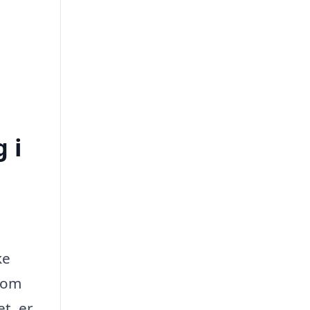
 i
ke
t om
t, er