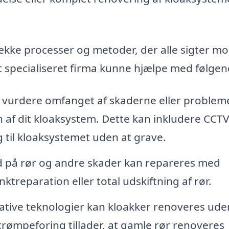
kke processer og metoder, der alle sigter mo
et specialiseret firma kunne hjælpe med følgen
 vurdere omfanget af skaderne eller problem
n af dit kloaksystem. Dette kan inkludere CCTV
 til kloaksystemet uden at grave.
 på rør og andre skader kan repareres med
treparation eller total udskiftning af rør.
ive teknologier kan kloakker renoveres ude
rømpeforing tillader, at gamle rør renoveres