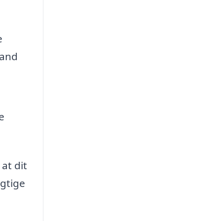
e
tand
e
at dit
gtige