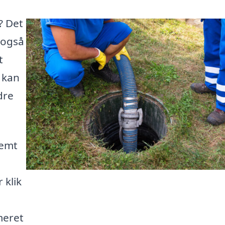
? Det
 også
t
 kan
dre
nemt
 klik
meret