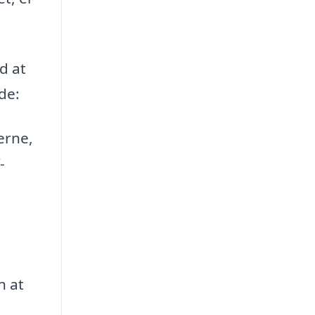
d at
de:
erne,
-
n at