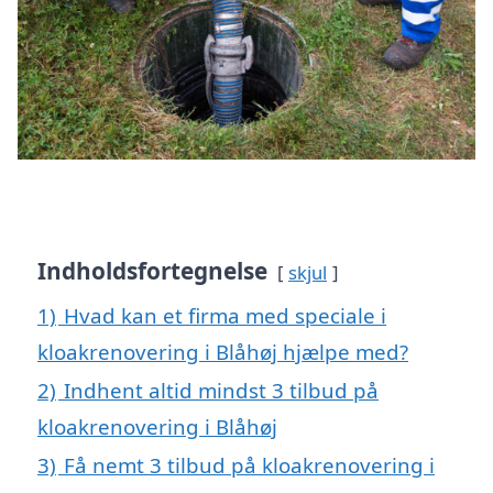
Indholdsfortegnelse
skjul
1)
Hvad kan et firma med speciale i
kloakrenovering i Blåhøj hjælpe med?
2)
Indhent altid mindst 3 tilbud på
kloakrenovering i Blåhøj
3)
Få nemt 3 tilbud på kloakrenovering i