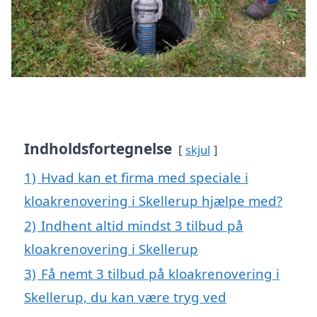
Indholdsfortegnelse
skjul
1)
Hvad kan et firma med speciale i
kloakrenovering i Skellerup hjælpe med?
2)
Indhent altid mindst 3 tilbud på
kloakrenovering i Skellerup
3)
Få nemt 3 tilbud på kloakrenovering i
Skellerup, du kan være tryg ved