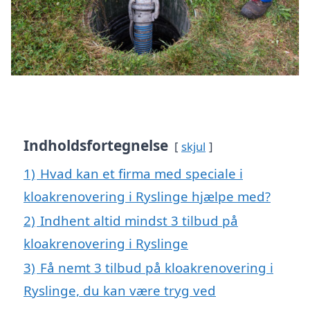
Indholdsfortegnelse
skjul
1)
Hvad kan et firma med speciale i
kloakrenovering i Ryslinge hjælpe med?
2)
Indhent altid mindst 3 tilbud på
kloakrenovering i Ryslinge
3)
Få nemt 3 tilbud på kloakrenovering i
Ryslinge, du kan være tryg ved