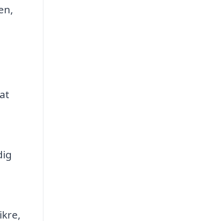
en,
at
dig
ikre,