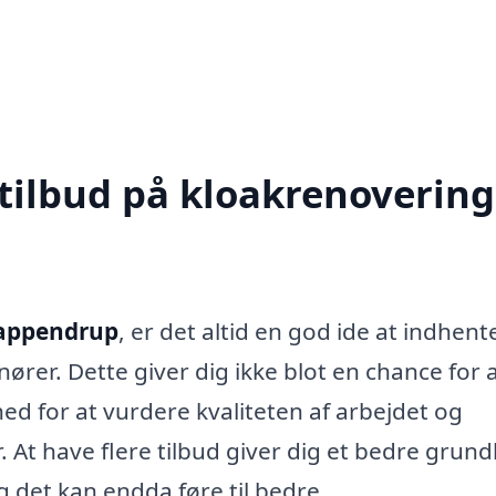
tilbud på kloakrenovering
Kappendrup
, er det altid en god ide at indhent
nører. Dette giver dig ikke blot en chance for 
d for at vurdere kvaliteten af arbejdet og
. At have flere tilbud giver dig et bedre grund
g det kan endda føre til bedre