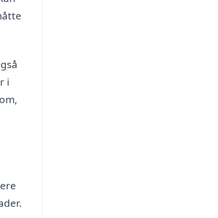
måtte
også
 i
 om,
cere
ader.