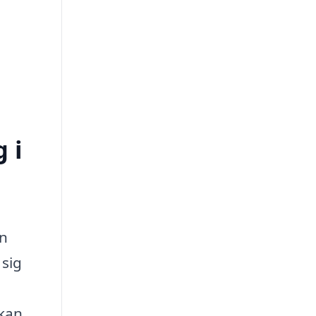
 i
en
 sig
 kan