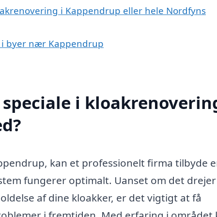
loakrenovering i Kappendrup eller hele Nordfyns
ng i byer nær Kappendrup
speciale i kloakrenovering
ed?
pendrup, kan et professionelt firma tilbyde 
system fungerer optimalt. Uanset om det drejer
delse af dine kloakker, er det vigtigt at få
roblemer i fremtiden. Med erfaring i området