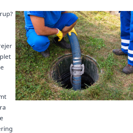
drup?
n
rejer
plet
te
emt
fra
te
ering