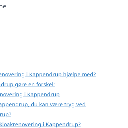
rne
krenovering i Kappendrup hjælpe med?
drup gøre en forskel:
renovering i Kappendrup
Kappendrup, du kan være tryg ved
drup?
 kloakrenovering i Kappendrup?