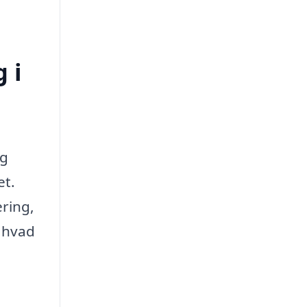
 i
og
et.
ering,
n hvad