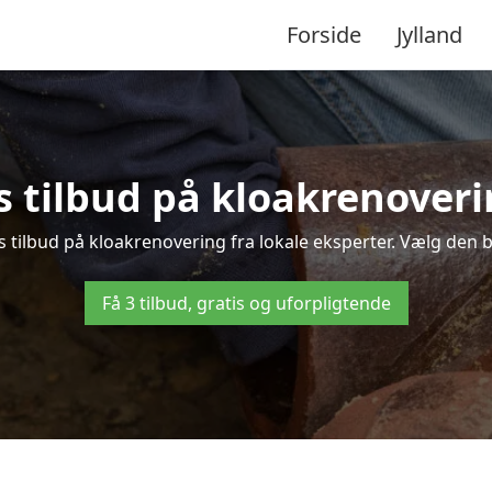
Forside
Jylland
s tilbud på kloakrenoveri
 tilbud på kloakrenovering fra lokale eksperter. Vælg den be
Få 3 tilbud, gratis og uforpligtende