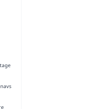
etage
snavs
re