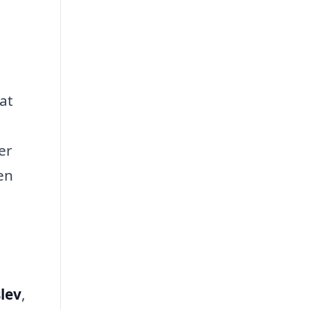
at
er
en
lev
,