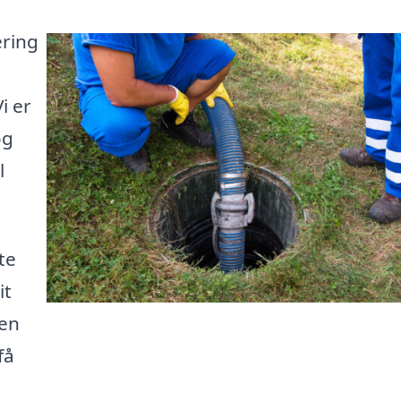
ering
i er
og
l
te
it
 en
få