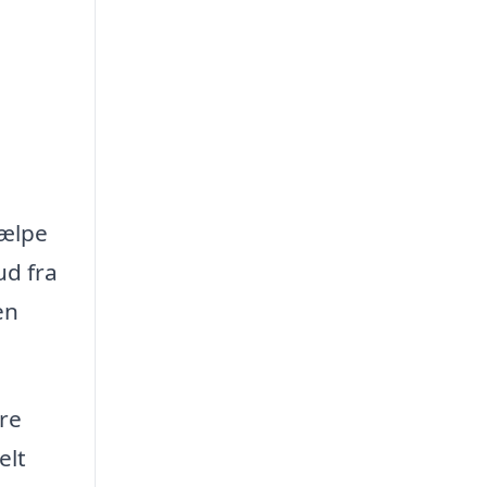
e
jælpe
ud fra
en
are
elt