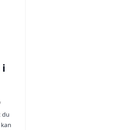
 i
f
t du
 kan