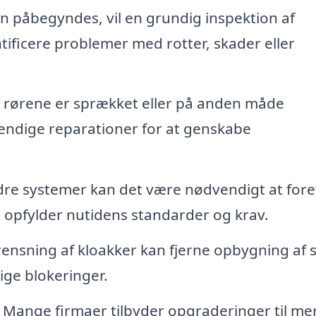
 påbegyndes, vil en grundig inspektion af
ntificere problemer med rotter, skader eller
 rørene er sprækket eller på anden måde
endige reparationer for at genskabe
re systemer kan det være nødvendigt at for
et opfylder nutidens standarder og krav.
rensning af kloakker kan fjerne opbygning af 
ige blokeringer.
Mange firmaer tilbyder opgraderinger til me